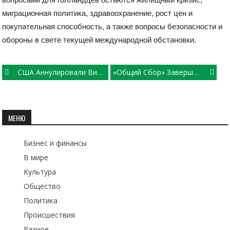
миграционная политика, здравоохранение, рост цен и
покупательная способность, а также вопросы безопасности и
обороны в свете текущей международной обстановки.
Post
США Аннулировали Визу Президента Колумбии Густаво Петро
«Общий Сбор» Завершен: Итоги Конкурса Среди Волонтеров Всероссийской Акции «Вода России»
navigation
МЕНЮ
Бизнес и финансы
В мире
Культура
Общество
Политика
Происшествия
Разное