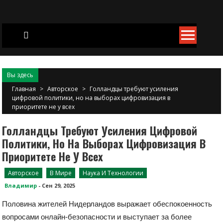
Skip
to
content
Вы здесь
Главная
>
Авторское
>
Голландцы требуют усиления
цифровой политики, но на выборах цифровизация в
приоритете не у всех
Голландцы Требуют Усиления Цифровой
Политики, Но На Выборах Цифровизация В
Приоритете Не У Всех
Авторское
В Мире
Наука И Технологии
Владимир
-
Сен 29, 2025
Половина жителей Нидерландов выражает обеспокоенность
вопросами онлайн-безопасности и выступает за более