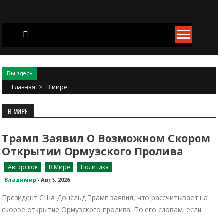
Skip
to
content
Вы здесь
Главная
>
В мире
В МИРЕ
Трамп Заявил О Возможном Скором
Открытии Ормузского Пролива
Авторское
В Мире
Политика
Владимир
-
Авг 5, 2026
Президент США Дональд Трамп заявил, что рассчитывает на
скорое открытие Ормузского пролива. По его словам, если