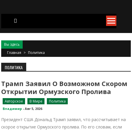
Skip
to
content
Вы здесь
Главная
>
Политика
ПОЛИТИКА
Трамп Заявил О Возможном Скором
Открытии Ормузского Пролива
Авторское
В Мире
Политика
Владимир
-
Авг 5, 2026
Президент США Дональд Трамп заявил, что рассчитывает на
скорое открытие Ормузского пролива. По его словам, если