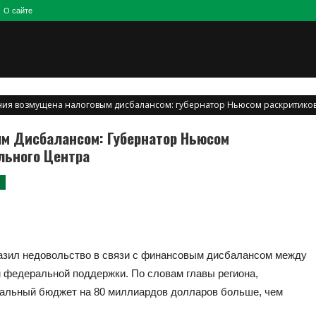
О сайте
ия возмущена налоговым дисбалансом: губернатор Ньюсом раскритиков
м Дисбалансом: Губернатор Ньюсом
льного Центра
а
азил недовольство в связи с финансовым дисбалансом между
 федеральной поддержки. По словам главы региона,
альный бюджет на 80 миллиардов долларов больше, чем