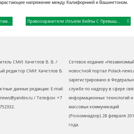
нарастающее напряжение между Калифорнией и Вашингтоном.
иторов
Правоохранители Изъяли Вейпы С Превышением Допустимого Уровня Никотина
итель СМИ: Хaчeтлoв B. B. /
Сетевое издание «Независимы
ый редактор СМИ: Хaчeтлoв B.
новостной портал Polack-news.
зарегистрировано в Федеральн
ктные данные редакции: E-mail:
службе по надзору в сфере свя
кnews@yandex.ru / Телефон: +7
информационных технологий и
752ЗЗ2.
массовых коммуникаций
(Роскомнадзор) 28 февраля 20
года.