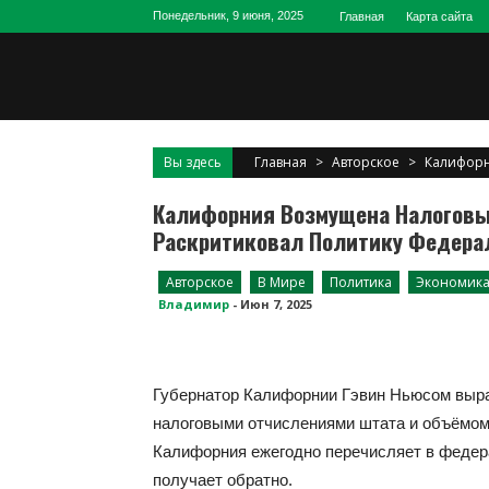
Skip
Понедельник, 9 июня, 2025
Главная
Карта сайта
to
content
Вы здесь
Главная
>
Авторское
>
Калифорн
Калифорния Возмущена Налоговы
Раскритиковал Политику Федера
Авторское
В Мире
Политика
Экономик
Владимир
-
Июн 7, 2025
Губернатор Калифорнии Гэвин Ньюсом выр
налоговыми отчислениями штата и объёмом
Калифорния ежегодно перечисляет в федер
получает обратно.