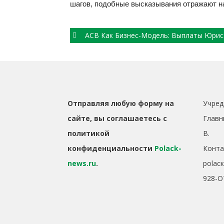
шагов, подобные высказывания отражают 
Post
АСВ Как Бизнес-Модель: Выплаты Юристам Перекрывают Интересы Кред
navigation
Отправляя любую форму на
Учред
сайте, вы соглашаетесь с
Главн
политикой
B.
конфиденциальности
Polack-
Конта
news.ru
.
polac
928-O