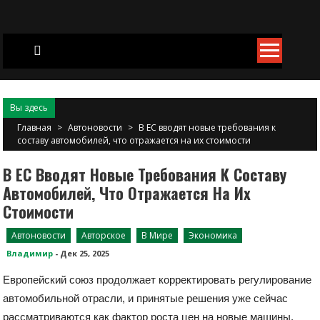
Skip
to
content
Вы здесь
Главная
>
Автоновости
>
В ЕС вводят новые требования к
составу автомобилей, что отражается на их стоимости
В ЕС Вводят Новые Требования К Составу
Автомобилей, Что Отражается На Их
Стоимости
Автоновости
Авторское
В Мире
Экономика
Владимир
-
Дек 25, 2025
Европейский союз продолжает корректировать регулирование
автомобильной отрасли, и принятые решения уже сейчас
рассматриваются как фактор роста цен на новые машины.