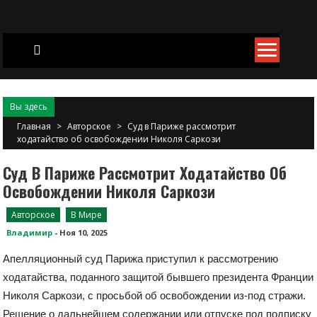
Skip
to
content
Вы здесь
Главная
>
Авторское
>
Суд в Париже рассмотрит
ходатайство об освобождении Николя Саркози
Суд В Париже Рассмотрит Ходатайство Об
Освобождении Николя Саркози
Авторское
В Мире
Владимир
-
Ноя 10, 2025
Апелляционный суд Парижа приступил к рассмотрению
ходатайства, поданного защитой бывшего президента Франции
Николя Саркози, с просьбой об освобождении из-под стражи.
Решение о дальнейшем содержании или отпуске под подписку