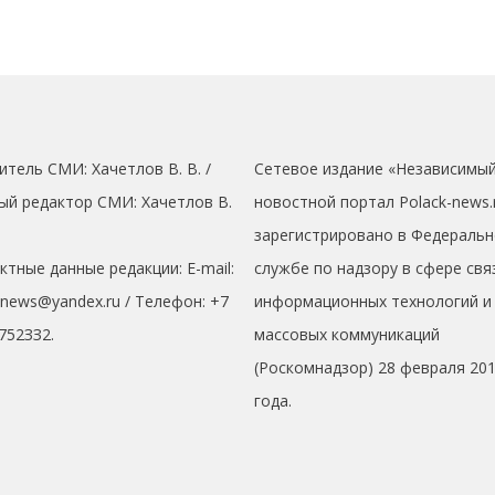
итель СМИ: Хaчeтлoв B. B. /
Сетевое издание «Независимы
ый редактор СМИ: Хaчeтлoв B.
новостной портал Polack-news.
зарегистрировано в Федеральн
ктные данные редакции: E-mail:
службе по надзору в сфере свя
кnews@yandex.ru / Телефон: +7
информационных технологий и
752ЗЗ2.
массовых коммуникаций
(Роскомнадзор) 28 февраля 20
года.