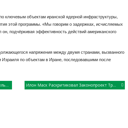
по ключевым объектам иранской ядерной инфраструктуры,
тия этой программы. «Мы говорим о задержках, исчисляемых
л он, подчёркивая эффективность действий американского
должающегося напряжения между двумя странами, вызванного
и Израиля по объектам в Иране, последовавшими после
ране
Илон Маск Раскритиковал Законопроект Трампа О Налогах И Расходах, Назвав Его «безумным»