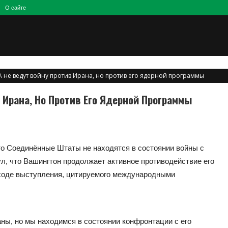
О сайте
А не ведут войну против Ирана, но против его ядерной программы
 Ирана, Но Против Его Ядерной Программы
то Соединённые Штаты не находятся в состоянии войны с
ул, что Вашингтон продолжает активное противодействие его
 ходе выступления, цитируемого международными
аны, но мы находимся в состоянии конфронтации с его