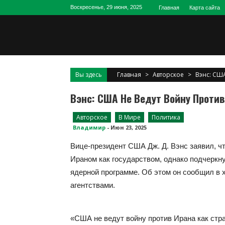
Skip
Воскресенье, 29 июня, 2025
Главная
Карта сайта
to
content
Вы здесь
Главная
>
Авторское
>
Вэнс: СШ
Вэнс: США Не Ведут Войну Против
Авторское
В Мире
Политика
Владимир
-
Июн 23, 2025
Вице-президент США Дж. Д. Вэнс заявил, ч
Ираном как государством, однако подчеркн
ядерной программе. Об этом он сообщил в
агентствами.
«США не ведут войну против Ирана как стр