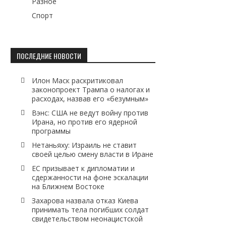
Разное
Спорт
ПОСЛЕДНИЕ НОВОСТИ
Илон Маск раскритиковал
законопроект Трампа о налогах и
расходах, назвав его «безумным»
Вэнс: США не ведут войну против
Ирана, но против его ядерной
программы
Нетаньяху: Израиль не ставит
своей целью смену власти в Иране
ЕС призывает к дипломатии и
сдержанности на фоне эскалации
на Ближнем Востоке
Захарова назвала отказ Киева
принимать тела погибших солдат
свидетельством неонацистской