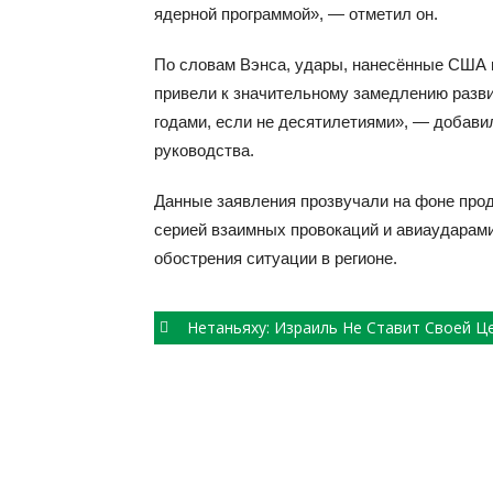
ядерной программой», — отметил он.
По словам Вэнса, удары, нанесённые США 
привели к значительному замедлению разви
годами, если не десятилетиями», — добави
руководства.
Данные заявления прозвучали на фоне про
серией взаимных провокаций и авиаударам
обострения ситуации в регионе.
Post
Нетаньяху: Израиль Не Ставит Своей Целью Смену Власти В И
navigation