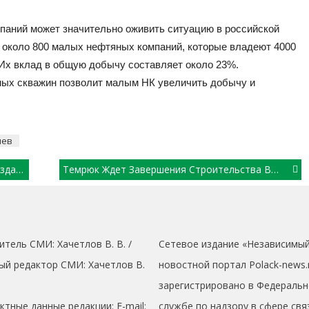
аний может значительно оживить ситуацию в российской
 около 800 малых нефтяных компаний, которые владеют 4000
Их вклад в общую добычу составляет около 23%.
ных скважин позволит малым НК увеличить добычу и
иев
 Германии
Темрюк Ждет Завершения Строительства Водовода
итель СМИ: Хaчeтлoв B. B. /
Сетевое издание «Независимы
ый редактор СМИ: Хaчeтлoв B.
новостной портал Polack-news.
зарегистрировано в Федеральн
ктные данные редакции: E-mail:
службе по надзору в сфере свя