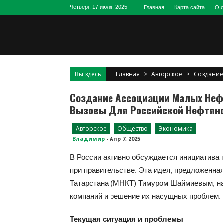
Skip
Четверг, 17 июля, 2025
Главная
Карта сайта
О 
to
content
Вы здесь
Главная
>
Авторское
>
Создание
Создание Ассоциации Малых Неф
Вызовы Для Российской Нефтяно
Авторское
Общество
Экономика
Владимир
-
Апр 7, 2025
В России активно обсуждается инициатива
при правительстве. Эта идея, предложенн
Татарстана (МНКТ) Тимуром Шаймиевым, н
компаний и решение их насущных проблем.
Текущая ситуация и проблемы