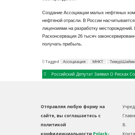
Создание Ассоциации малых нефтяных комп
нефтяной отрасли. В России насчитывается
лицензиями на разработку месторождений. 
Расконсервация 26 тысяч законсервирован
получать прибыль.
Tagged
Ассоциация
МНКТ
ТимурШайм
Post
Российский Депутат Заявил О Рисках Создания «Четвертого Рейха» В Связи С Планами По Перевооружению
navigation
Отправляя любую форму на
Учред
сайте, вы соглашаетесь с
Главн
политикой
B.
конфиденциальности
Polack-
Конта