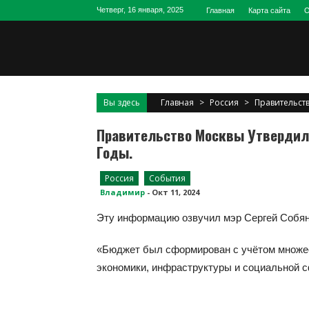
Skip
Четверг, 16 января, 2025
Главная
Карта сайта
О
to
content
Вы здесь
Главная
>
Россия
>
Правительств
Правительство Москвы Утвердило
Годы.
Россия
События
Владимир
-
Окт 11, 2024
Эту информацию озвучил мэр Сергей Собяни
«Бюджет был сформирован с учётом множес
экономики, инфраструктуры и социальной с