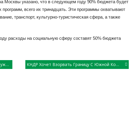
ва Москвы указано, что в следующем году 90% бюджета будет
 программ, всего их тринадцать. Эти программы охватывают
вание, транспорт, культурно-туристическая сфера, а также
 году расходы на социальную сферу составят 50% бюджета
 FR
КНДР Хочет Взорвать Границу С Южной Кореей?