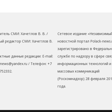
итель СМИ: Хaчeтлoв B. B. /
Сетевое издание «Независимы
ый редактор СМИ: Хaчeтлoв B.
новостной портал Polack-news.
зарегистрировано в Федеральн
ктные данные редакции: E-mail:
службе по надзору в сфере свя
кnews@yandex.ru / Телефон: +7
информационных технологий и
752ЗЗ2.
массовых коммуникаций
(Роскомнадзор) 28 февраля 20
года.