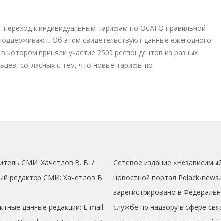
т переход к индивидуальным тарифам по ОСАГО правильной
 поддерживают. Об этом свидетельствуют данные ежегодного
в котором приняли участие 2500 респондентов из разных
ьцев, согласных с тем, что новые тарифы по
итель СМИ: Хaчeтлoв B. B. /
Сетевое издание «Независимы
ый редактор СМИ: Хaчeтлoв B.
новостной портал Polack-news.
зарегистрировано в Федеральн
ктные данные редакции: E-mail:
службе по надзору в сфере свя