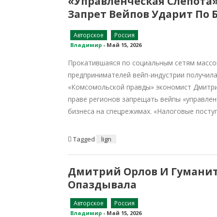
«Управленческая Слепота»
Запрет Вейпов Ударит По
Авторское
Россия
Владимир
-
Май 15, 2026
Прокатившаяся по социальным сетям массо
предпринимателей вейп-индустрии получил
«Комсомольской правды» экономист Дмитри
праве регионов запрещать вейпы «управлен
бизнеса на спецрежимах. «Налоговые поступ
Tagged
lign
Дмитрий Орлов И Гуманит
Опаздывала
Авторское
Россия
Владимир
-
Май 15, 2026