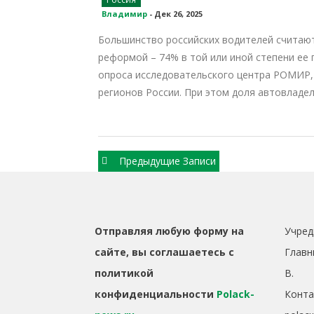
Владимир
-
Дек 26, 2025
Большинство российских водителей считаю
реформой – 74% в той или иной степени ее
опроса исследовательского центра РОМИР, 
регионов России. При этом доля автовладел
Навигация
Предыдущие Записи
по
записям
Отправляя любую форму на
Учред
сайте, вы соглашаетесь с
Главн
политикой
B.
конфиденциальности
Polack-
Конта