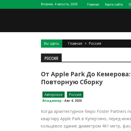
Skip
Вторник, 4 августа, 2026
Главная
Карта сайта
О
to
content
Вы здесь
Главная
>
Россия
РОССИЯ
От Apple Park До Кемеров
Повторную Сборку
Авторское
Россия
Владимир
-
Авг 4, 2026
Когда архитектурное бюро Foster Partners
квартиру Apple Park в Купертино, перед ин
кольцевое здание диаметром 461 метр, фас