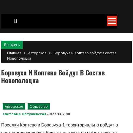
Skip
to
content
Вы здесь
Главная
>
Авторское
>
Боровуха и Коптево войдут в состав
Новополоцка
Боровуха И Коптево Войдут В Состав
Новополоцка
Авторское
Общество
Светлана Олтушевская
-
Фев 13, 2018
Поселки Коптево и Боровуха-1 территориально войдут в
состав Новополоцка. Как стало известно polack-news.ru,