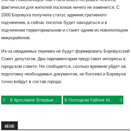
фактически для жителей поселков ничего не изменится. С
2000 Боровуха получила статус административного
подчинения, а сейчас поселок будет находиться и в
подчинении территориальном и станет одним из новополоцких
микрорайонов.
Из-за ожидаемых перемен не будут формировать Боровухский
Совет депутатов. Два парламентария представят интересы в
городском совете. Не сообщается, сколько времени уйдет на
подготовку необходимых документов, но Коптево и Боровуха
точно войдут в состав города.
Post
В Ярославле Впервые Провели Операцию По Излечению Сердечной Аритмии
В Полоцком Районе Маршрутка Попала В Аварию
navigation
МЕНЮ