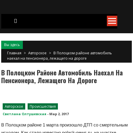
Skip
to
content
Вы здесь
Главная
>
Авторское
>
В Полоцком районе автомобиль
наехал на пенсионера, лежащего на дороге
В Полоцком Районе Автомобиль Наехал На
Пенсионера, Лежащего На Дороге
Авторское
Происшествия
Светлана Олтушевская
-
Мар 2, 2017
В Полоцком районе 1 марта произошло ДТП со смертельным
исходом. Как стало известно polack-news.ru, на участке