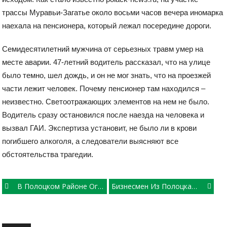
трассы Муравьи-Загатье около восьми часов вечера иномарка
наехала на пенсионера, который лежал посередине дороги.
Семидесятилетний мужчина от серьезных травм умер на
месте аварии. 47-летний водитель рассказал, что на улице
было темно, шел дождь, и он не мог знать, что на проезжей
части лежит человек. Почему пенсионер там находился –
неизвестно. Светоотражающих элементов на нем не было.
Водитель сразу остановился после наезда на человека и
вызвал ГАИ. Экспертиза установит, не было ли в крови
погибшего алкоголя, а следователи выясняют все
обстоятельства трагедии.
Post
В Полоцком Районе Ограбили Банк
Бизнесмен Из Полоцка Не Уплатил Налог И Получил Уголовное Дело
navigation