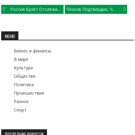
Post
Россия Булет Отслеживать Все Негативные Последствия От Интеграции Украины С Евросоюзом
Песков Подтвердил, Что Путин Согласился С Идеей Госуправления
navigation
МЕНЮ
Бизнес и финансы
В мире
Культура
Общество
Политика
Происшествия
Разное
Спорт
ПОСЛЕДНИЕ НОВОСТИ