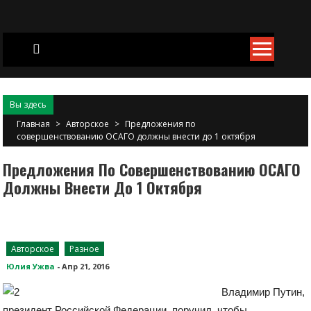
Skip
to
content
Вы здесь
Главная
>
Авторское
>
Предложения по
совершенствованию ОСАГО должны внести до 1 октября
Предложения По Совершенствованию ОСАГО
Должны Внести До 1 Октября
Авторское
Разное
Юлия Ужва
-
Апр 21, 2016
Владимир Путин,
президент Российской Федерации, поручил, чтобы